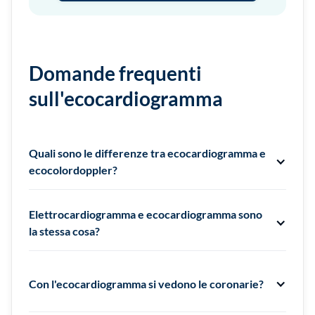
Domande frequenti
sull'ecocardiogramma
Quali sono le differenze tra ecocardiogramma e
ecocolordoppler?
L’ecocolordoppler include l’analisi del flusso sanguigno a
colori, oltre alle immagini standard.
Elettrocardiogramma e ecocardiogramma sono
la stessa cosa?
No, l’elettrocardiogramma (ECG) misura l’attività
elettrica del cuore, mentre l’ecocardiogramma ne valuta
Con l'ecocardiogramma si vedono le coronarie?
la struttura e il funzionamento.