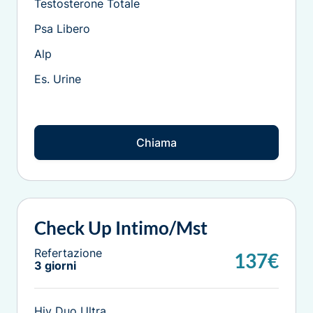
Testosterone Totale
Psa Libero
Alp
Es. Urine
Chiama
Check Up Intimo/mst
Refertazione
137€
3 giorni
Hiv Duo Ultra