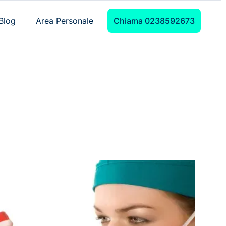
Blog
Area Personale
Chiama 0238592673