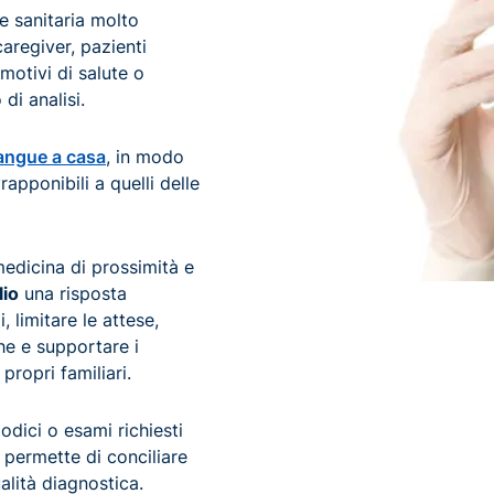
e sanitaria molto
aregiver, pazienti
 motivi di salute o
 di analisi.
angue a casa
, in modo
apponibili a quelli delle
medicina di prossimità e
lio
una risposta
, limitare le attese,
he e supportare i
 propri familiari.
iodici o esami richiesti
permette di conciliare
ualità diagnostica.