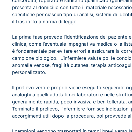
concordati, l’operatore sanitario qualificato (general
presenta al domicilio con tutto il materiale necessario
specifiche per ciascun tipo di analisi, sistemi di iden
il trasporto a norma di legge.
La prima fase prevede l’identificazione del paziente 
clinica, come l’eventuale impegnativa medica o la list
è fondamentale per evitare errori e assicurare la corr
campione biologico. L’infermiere valuta poi le condiz
anomalie venose, fragilità cutanea, terapia anticoagu
personalizzato.
Il prelievo vero e proprio viene eseguito seguendo ri
analoghi a quelli adottati nei laboratori e nelle strut
generalmente rapida, poco invasiva e ben tollerata, a
Terminato il prelievo, l’infermiere fornisce indicazioni
accorgimenti utili dopo la procedura, poi provvede all
I campioni vengono trasportati in tempi brevi verso la