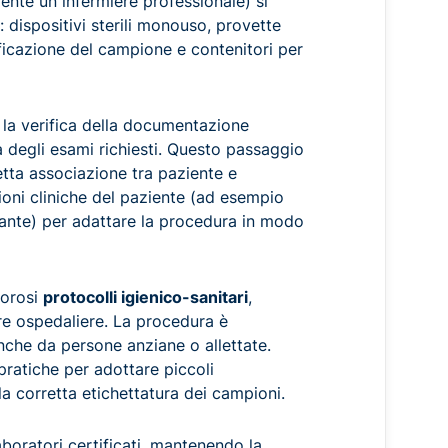
mente un infermiere professionale) si
: dispositivi sterili monouso, provette
tificazione del campione e contenitori per
e la verifica della documentazione
a degli esami richiesti. Questo passaggio
etta associazione tra paziente e
ioni cliniche del paziente (ad esempio
lante) per adattare la procedura in modo
gorosi
protocolli igienico-sanitari
,
ture ospedaliere. La procedura è
nche da persone anziane o allettate.
 pratiche per adottare piccoli
a corretta etichettatura dei campioni.
boratori certificati, mantenendo la