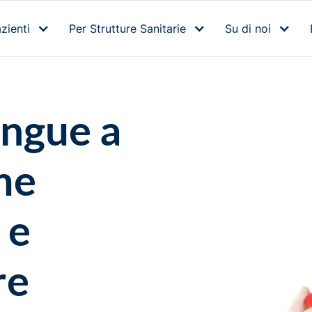
zienti
Per Strutture Sanitarie
Su di noi
angue a
me
 e
re