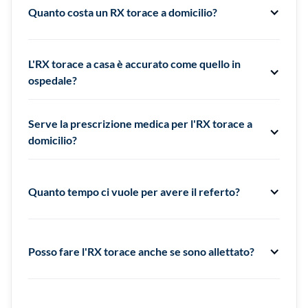
Quanto costa un RX torace a domicilio?
Il costo varia in base regione, urgenza e complessità
dell’intervento: si aggira generalmente tra i 150 e 250 €
L'RX torace a casa è accurato come quello in
per prestazione standard.
ospedale?
Sì: le apparecchiature digitali portatili moderne offrono
qualità diagnostica equivalente, se gestite da
Serve la prescrizione medica per l'RX torace a
professionisti qualificati.
domicilio?
Sì, è necessaria una prescrizione firmata dal medico
che indica la prestazione “radiografia torace” o “raggi
Quanto tempo ci vuole per avere il referto?
torace”.
Con servizio standard, il referto arriva entro le 12 ore; in
versione urgente le tempistiche si riducono nettamente.
Posso fare l'RX torace anche se sono allettato?
Certamente: le apparecchiature portatili permettono
l’esame al letto del paziente, senza spostamento.